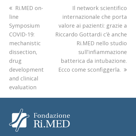
previous
Ri.MED on-
next
Il network scientifico
line
post:
internazionale che porta
post:
Symposium
valore ai pazienti: grazie a
COVID-19:
Riccardo Gottardi c’è anche
mechanistic
Ri.MED nello studio
dissection,
sull’infiammazione
drug
batterica da intubazione.
development
Ecco come sconfiggerla.
and clinical
evaluation