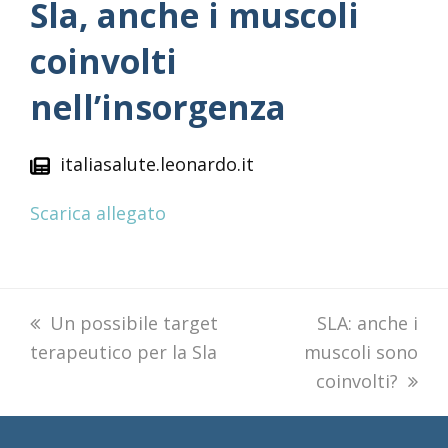
Sla, anche i muscoli
coinvolti
nell’insorgenza
italiasalute.leonardo.it
Scarica allegato
previous
Un possibile target
next
SLA: anche i
terapeutico per la Sla
post:
muscoli sono
post:
coinvolti?