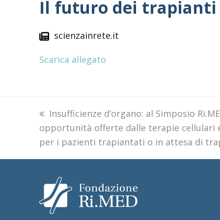
Il futuro dei trapianti
scienzainrete.it
Scarica allegato
previous
Insufficienze d’organo: al Simposio Ri.M
opportunità offerte dalle terapie cellulari 
post:
per i pazienti trapiantati o in attesa di tr