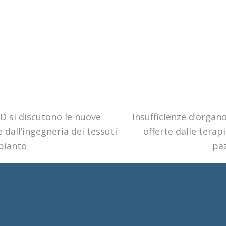
ED si discutono le nuove
next
Insufficienze d’organ
e dall’ingegneria dei tessuti
post:
offerte dalle terapi
apianto
paz