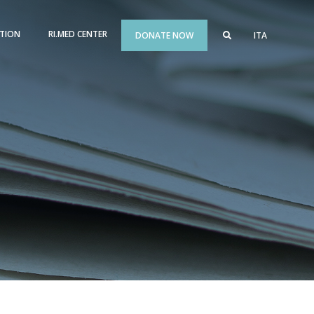
TION
RI.MED CENTER
DONATE NOW
ITA