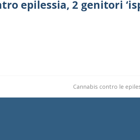
ro epilessia, 2 genitori ‘is
next
Cannabis contro le epiles
post: