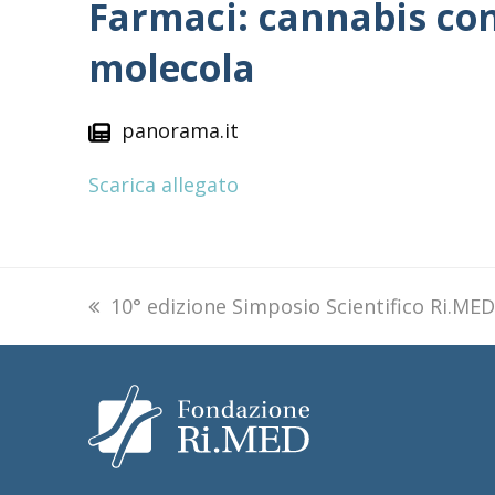
Farmaci: cannabis cont
molecola
panorama.it
Scarica allegato
previous
10° edizione Simposio Scientifico Ri.MED
post: