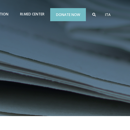
TION
RI.MED CENTER
DONATE NOW
ITA