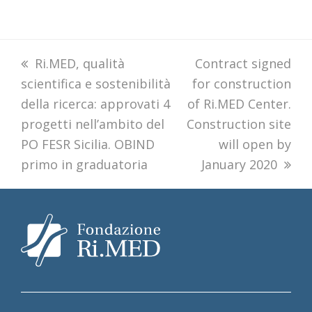
previous
Ri.MED, qualità
next
Contract signed
scientifica e sostenibilità
post:
for construction
post:
della ricerca: approvati 4
of Ri.MED Center.
progetti nell’ambito del
Construction site
PO FESR Sicilia. OBIND
will open by
primo in graduatoria
January 2020