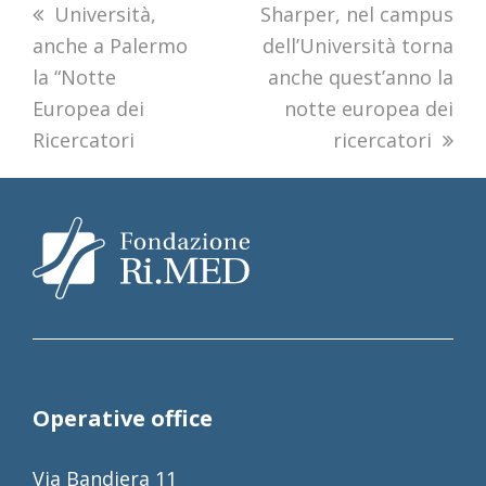
previous
Università,
next
Sharper, nel campus
anche a Palermo
post:
post:
dell’Università torna
la “Notte
anche quest’anno la
Europea dei
notte europea dei
Ricercatori
ricercatori
Operative office
Via Bandiera 11