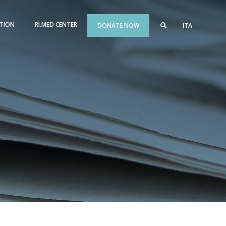
TION
RI.MED CENTER
DONATE NOW
ITA