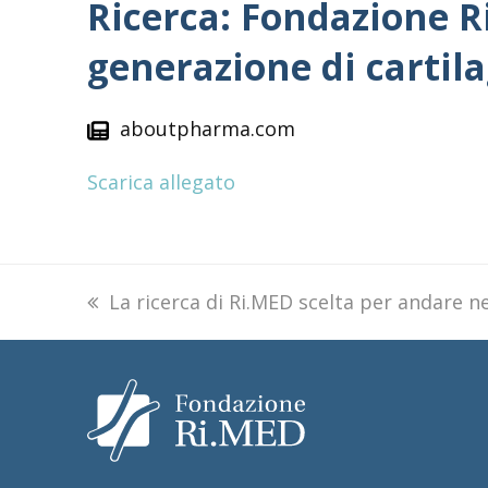
Ricerca: Fondazione Ri
generazione di cartila
aboutpharma.com
Scarica allegato
previous
La ricerca di Ri.MED scelta per andare ne
post: