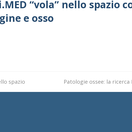
.MED “vola” nello spazio co
gine e osso
llo spazio
next
Patologie ossee: la ricerca
post: