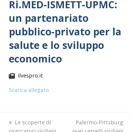
Ri.MED-ISMETT-UPMC:
un partenariato
pubblico-privato per la
salute e lo sviluppo
economico
ilvespro.it
Scarica allegato
previous
Le scoperte di
next
Palermo-Pittsburg
ricercatori siciliani
post:
quei cervelli siciliani
post: