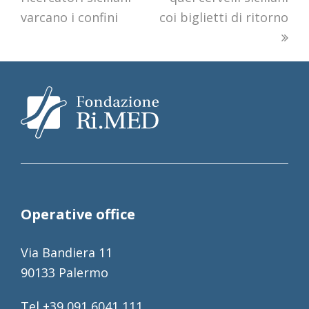
varcano i confini
coi biglietti di ritorno
Operative office
Via Bandiera 11
90133 Palermo
Tel +39 091 6041 111