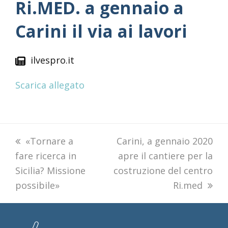
Ri.MED. a gennaio a
Carini il via ai lavori
ilvespro.it
Scarica allegato
previous
«Tornare a
next
Carini, a gennaio 2020
fare ricerca in
post:
post:
apre il cantiere per la
Sicilia? Missione
costruzione del centro
possibile»
Ri.med