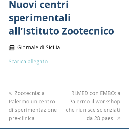
Nuovi centri
sperimentali
all’Istituto Zootecnico
Giornale di Sicilia
Scarica allegato
previous
Zootecnia: a
next
Ri.MED con EMBO: a
Palermo un centro
post:
Palermo il workshop
post:
di sperimentazione
che riunisce scienziati
pre-clinica
da 28 paesi