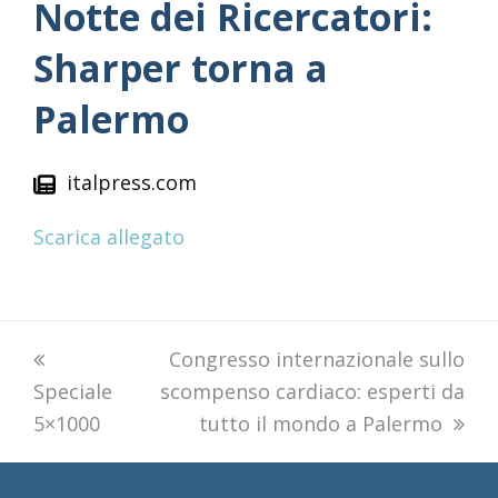
Notte dei Ricercatori:
Sharper torna a
Palermo
italpress.com
Scarica allegato
previous
next
Congresso internazionale sullo
Speciale
post:
scompenso cardiaco: esperti da
post:
5×1000
tutto il mondo a Palermo