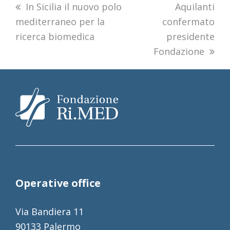
previous
In Sicilia il nuovo polo
next
Aquilanti
mediterraneo per la
post:
confermato
post:
ricerca biomedica
presidente
Fondazione
Operative office
Via Bandiera 11
90133 Palermo