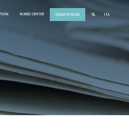
TION
RI.MED CENTER
DONATE NOW
ITA