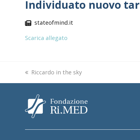
Individuato nuovo tar
stateofmind.it
Scarica allegato
previous
Riccardo in the sky
post: