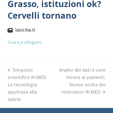
Grasso, istituzioni ok?
Cervelli tornano
lasicilia.it
Scarica allegato
previous
Simposio
next
Analisi dei dati e cure
scientifico Ri.MED.
post:
post:
mirate ai pazienti.
La tecnologia
Nuova svolta dei
applicata alla
ricercatori Ri.MED
salute