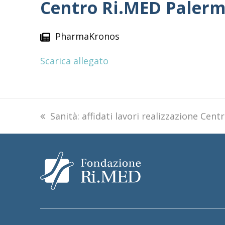
Centro Ri.MED Paler
PharmaKronos
Scarica allegato
previous
Sanità: affidati lavori realizzazione Cen
post: