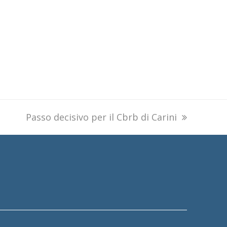
next
Passo decisivo per il Cbrb di Carini
post: