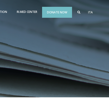
TION
RI.MED CENTER
DONATE NOW
ITA