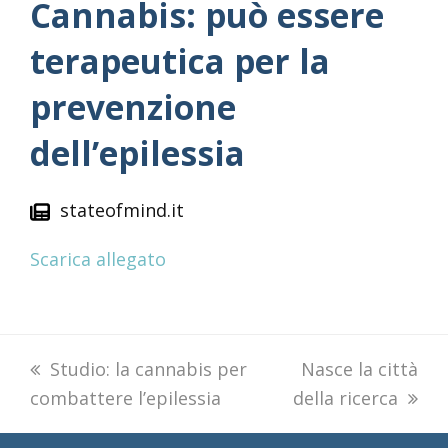
Cannabis: può essere
terapeutica per la
prevenzione
dell’epilessia
stateofmind.it
Scarica allegato
previous
Studio: la cannabis per
next
Nasce la città
combattere l’epilessia
post:
della ricerca
post: