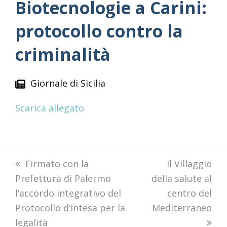
Biotecnologie a Carini:
protocollo contro la
criminalità
Giornale di Sicilia
Scarica allegato
previous
Firmato con la
next
Il Villaggio
Prefettura di Palermo
post:
della salute al
post:
l’accordo integrativo del
centro del
Protocollo d’intesa per la
Mediterraneo
legalità