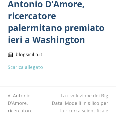
Antonio D’Amore,
ricercatore
palermitano premiato
ieri a Washington
blogsicilia.it
Scarica allegato
previous
Antonio
next
La rivoluzione dei Big
D’Amore,
post:
Data. Modelli in silico per
post:
ricercatore
la ricerca scientifica e