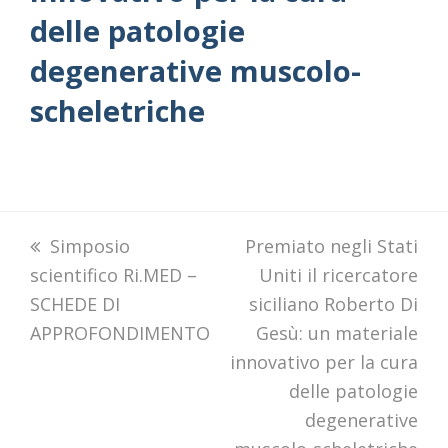
delle patologie
degenerative muscolo-
scheletriche
previous
Simposio
next
Premiato negli Stati
scientifico Ri.MED –
post:
post:
Uniti il ricercatore
SCHEDE DI
siciliano Roberto Di
APPROFONDIMENTO
Gesù: un materiale
innovativo per la cura
delle patologie
degenerative