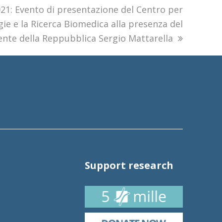
21: Evento di presentazione del Centro per
gie e la Ricerca Biomedica alla presenza del
ente della Reppubblica Sergio Mattarella
Support research