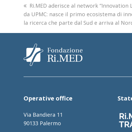
previous
Ri.MED aderisce al network “Innovation
da UPMC: nasce il primo ecosistema di inno
post:
la ricerca che parte dal Sud e arriva al Nord
Operative office
Sta
Via Bandiera 11
90133 Palermo