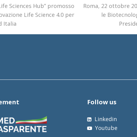
 Life Sciences Hub” promosso
next
Roma, 22 ottobre 20
vazione Life Science 4.0 per
post:
le Biotecnolo
 Italia
Presid
tement
Follow us
Linkedin
Youtube