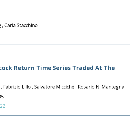
D
, Carla Stacchino
 Stock Return Time Series Traded At The
 Fabrizio Lillo , Salvatore Micciché , Rosario N. Mantegna
05
122