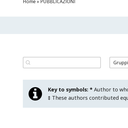
Home
»
PUBBLICAZIONI
filtro pubblicazioni titolo
filtro 
Search content
Select 
Key to symbols:
*
Author to wh
‡
These authors contributed equa