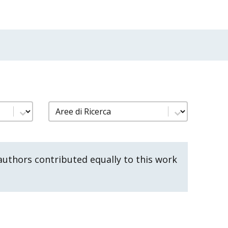
nno
filtro pubblicazioni aree di ricerca
Select content
uthors contributed equally to this work