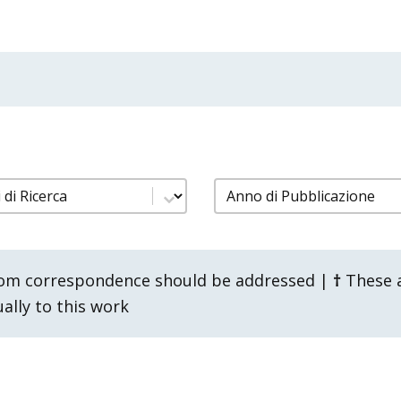
pubblicazioni gruppi ricerca
filtro pubblicazioni a
content
Select content
om correspondence should be addressed |
†
These a
lly to this work