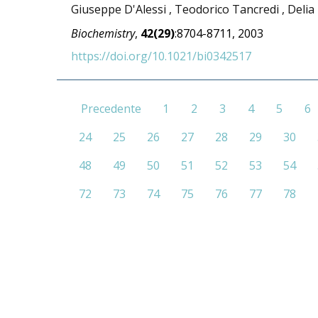
Giuseppe D'Alessi , Teodorico Tancredi , Delia
Biochemistry
,
42(29)
:8704-8711, 2003
https://doi.org/10.1021/bi0342517
Precedente
1
2
3
4
5
6
24
25
26
27
28
29
30
48
49
50
51
52
53
54
72
73
74
75
76
77
78